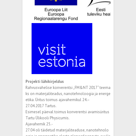
Projekti lühikirjeldus
Rahvusvahelise konverentsi „FM&NT 2017“ teema
ks on materjaliteadus, nanotehnoloogia ja energe
etika. Üritus toimus ajavahemikul 24.–
27.04.2017 Tartus.
Esimesel päeval toimus konverentsi avamisüritus
Tartu Ülikooli Physicumis.
Ajavahemik 25.­
27.04 oli täidetud materjaliteaduse, nanotehnolo