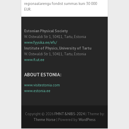
regionaalarengu fondist summas kuni 30 000
EUR.
Estonian Physical Society
W. Ostwaldi Str 1, 50411, Tartu, Estonia
www.fyysika.ee/efs/
Institute of Physics, University of Tartu
W. Ostwaldi Str 1, 50411, Tartu, Estonia
www.fi.ut.ee
ABOUT ESTONIA:
www.visitestonia.com
www.estonia.ee
Copyright © 2026
FMNT&NIBS-2024
| Theme by:
Theme Horse
| Powered by:
WordPress