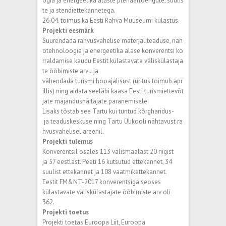
ogia ja energeetika alaste plenaarloengute, suulis
te ja stendiettekannetega.
26.04. toimus ka Eesti Rahva Muuseumi külastus.
Projekti eesmärk
Suurendada rahvusvahelise materjaliteaduse, nan
otehnoloogia ja energeetika alase konverentsi ko
rraldamise kaudu Eestit külastavate väliskülastaja
te ööbimiste arvu ja
vähendada turismi hooajalisust (üritus toimub apr
illis) ning aidata seeläbi kaasa Eesti turismiettevõt
jate majandusnäitajate paranemisele.
Lisaks tõstab see Tartu kui tuntud kõrgharidus­
ja teaduskeskuse ning Tartu Ülikooli nähtavust ra
hvusvahelisel areenil.
Projekti tulemus
Konverentsil osales 113 välismaalast 20 riigist
ja 57 eestlast. Peeti 16 kutsutud ettekannet, 34
suulist ettekannet ja 108 vaatmikettekannet.
Eestit FM&NT-2017 konverentsiga seoses
külastavate väliskülastajate ööbimiste arv oli
362.
Projekti toetus
Projekti toetas Euroopa Liit, Euroopa