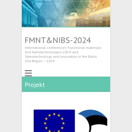
FMNT&NIBS-2024
International conferences ‘Functional materials
and Nanotechnologies-2024’ and
‘Nanotechnology and Innovation in the Baltic
Sea Region – 2024’
Projekt